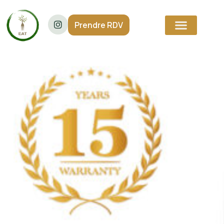
Série H330P
Prendre RDV