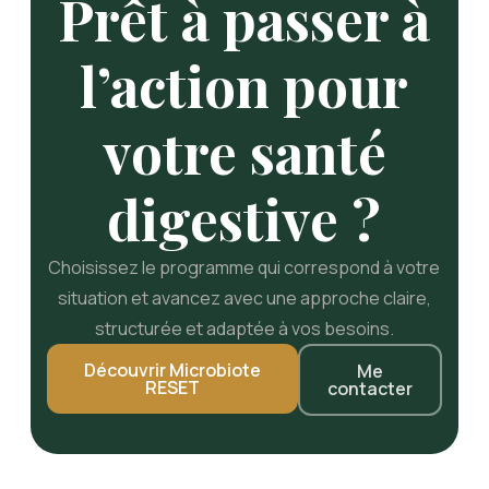
Prêt à passer à
l’action pour
votre santé
digestive ?
Choisissez le programme qui correspond à votre
situation et avancez avec une approche claire,
structurée et adaptée à vos besoins.
Découvrir Microbiote
Me
RESET
contacter